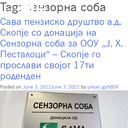
Tag:
сензорна соба
Сава пензиско друштво а.д.
Скопје со донација на
Сензорна соба за ООУ „Ј. Х.
Песталоци“ – Скопје го
прослави својот 17ти
роденден
Posted on
June 3, 2022
June 3, 2022
by
piksel_gy58ER