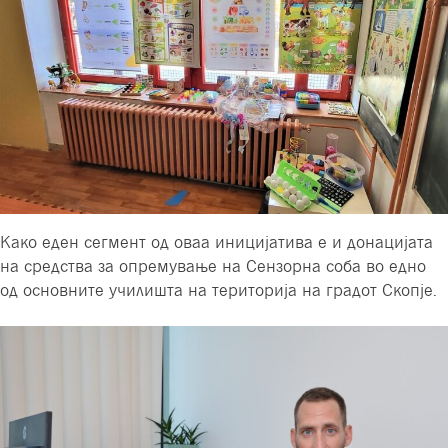
Како еден сегмент од оваа иницијатива е и донацијата
на средства за опремување на Сензорна соба во едно
од основните училишта на територија на градот Скопје.