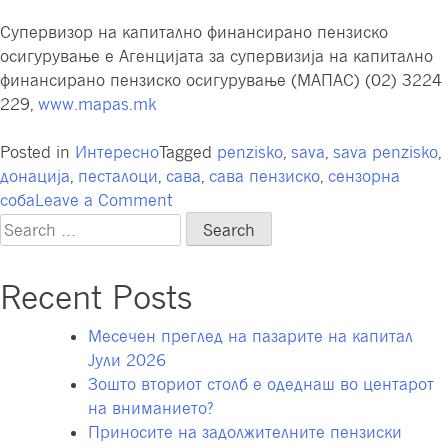
Супервизор на капитално финансирано пензиско
осигурување е Агенцијата за супервизија на капитално
финансирано пензиско осигурување (МАПАС) (02) 3224
229,
www.mapas.mk
Posted in
Интересно
Tagged
penzisko
,
sava
,
sava penzisko
,
донација
,
песталоци
,
сава
,
сава пензиско
,
сензорна
on
соба
Leave a Comment
Сава
Search
пензиско
for:
друштво
Recent Posts
а.д.
Скопје
Месечен преглед на пазарите на капитал
со
Јули 2026
донација
Зошто вториот столб е одеднаш во центарот
на
на вниманието?
Сензорна
Приносите на задолжителните пензиски
соба