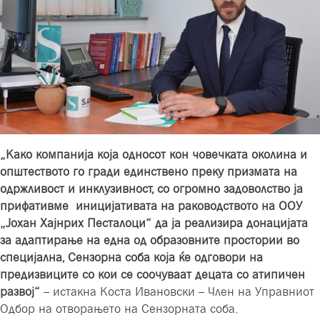
„Како компанија која односот кон човечката околина и
општеството го гради единствено преку призмата на
одржливост и инклузивност, со огромно задоволство ја
прифативме иницијативата на раководството на ООУ
„Јохан Хајнрих Песталоци“ да ја реализира донацијата
за адаптирање на една од образовните простории во
специјална, Сензорна соба која ќе одговори на
предизвиците со кои се соочуваат децата со атипичен
развој“
– истакна Коста Ивановски – Член на Управниот
Одбор на отворањето на Сензорната соба.