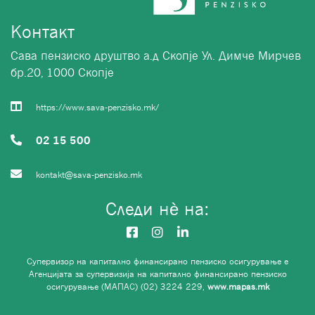
Контакт
Сава пензиско друштво а.д Скопје Ул. Димче Мирчев
бр.20, 1000 Скопје
https://www.sava-penzisko.mk/
02 15 500
kontakt@sava-penzisko.mk
Следи нѐ на:
Супервизор на капитално финансирано пензиско осигурување е
Агенцијата за супервизија на капитално финансирано пензиско
осигурување (МАПАС) (02) 3224 229,
www.mapas.mk