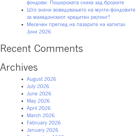
фондови: Пошироката слика зад бројките
за
Што значи воведувањето на мулти-фондовите
ООУ
за македонскиот кредитен рејтинг?
„Ј.
Месечен преглед на пазарите на капитал
Х.
Јуни 2026
Песталоци“
–
Recent Comments
Скопје
го
прослави
Archives
својот
17ти
August 2026
роденден
July 2026
June 2026
May 2026
April 2026
March 2026
February 2026
January 2026