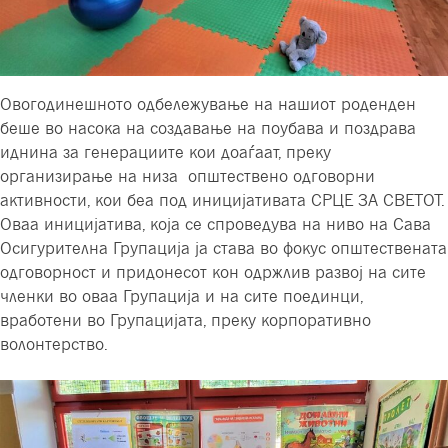
Овогодинешното одбележување на нашиот роденден
беше во насока на создавање на поубава и поздрава
иднина за генерациите кои доаѓаат, преку
организирање на низа општествено одговорни
активности, кои беа под иницијативата СРЦЕ ЗА СВЕТОТ.
Оваа иницијатива, која се спроведува на ниво на Сава
Осигурителна Групација ја става во фокус општествената
одговорност и придонесот кон одржлив развој на сите
членки во оваа Групација и на сите поединци,
вработени во Групацијата, преку корпоративно
волонтерство.