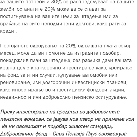
за вашите потреби и 30% се распределуваат на вашите
желби, останатите 20% може да се стават за
постигнување на вашите цели за штедење или за
враќање на сите неподмирени долгови, како рати за
кредит.
Постојаното одвојување на 20% од вашата плата секој
месец, може да ви помогне да изградите подобар,
поиздржлив план за штедење, без разлика дали вашата
крајна цел е краткорочно инвестирање како, креирање
на фонд за итни случаи, купување автомобил или
реновирање, или долгорочни инвестициски планови,
како инвестирање во инвестициски фондови, акции,
недвижности или доброволно пензиско осигурување.
Преку инвестирање на средства во доброволните
пензиски фондови, се јавува нов извор на примања кои
ќе ни овозможат и подобар животен стандард.
Доброволниот фонд – Сава Пензија Плус овозможува