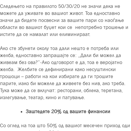
Следењето на правилото 50/30/20 не значи дека не
можете да уживате во вашиот живот. Тоа едноставно
значи да бидете посвесни за вашите пари со наоѓање
области во вашиот буџет кои се непотребно трошење и
истите да се намалат или елиминираат.
Ако сте збунети околу тоа дали нешто е потреба или
желба, едноставно запрашајте се: „Дали би можел да
живеам без ова?”-Ако одговорот е да, тоа е веројатно
желба. Желбите се дефинирани како несуштински
трошоци – работи на кои избирате да ги трошите
парите, иако би можеле да живеете без нив, ако треба.
Тука може да се вклучат: ресторани, облека, теретана,
излегување, театар, кино и патување.
Заштедете 20% од вашите финансии
Со оглед на тоа што 50% од вашиот месечен приход оди