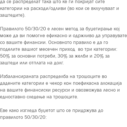
да се распределат така што ќе ги покријат сите
категории на расходи/одливи (во кои се вклучуваат и
заштедите).
Правилото 50/30/20 е лесен метод за буџетирање кој
може да ви помогне ефикасно и одржливо да управувате
со вашите финансии. Основното правило е да го
поделите вашиот месечен приход во три категории:
50% за основни потреби, 30% за желби и 20% за
заштеди или отплата на долг.
Избалансираната распределба на трошоците во
дадените категории е чекор кон поефикасна алокација
на вашите финансиски ресурси и овозможува лесно и
едноставно следење на трошоците.
Еве како изгледа буџетот што се придржува до
правилото 50/30/20: