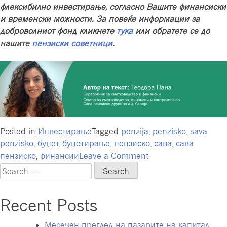
флексибилно инвестирање, согласно Вашите финансиски
и временски можности. За повеќе информации за
доброволниот фонд кликнете
тука
или обратете се до
нашите
пензиски советници
.
Posted in
Инвестирање
Tagged
penzija
,
penzisko
,
sava
penzisko
,
буџет
,
буџетирање
,
пензиско
,
сава
,
сава
on
пензиско
,
финансии
Leave a Comment
Правило
Search
50/30/20
for:
за
Recent Posts
буџетирање
Месечен преглед на пазарите на капитал