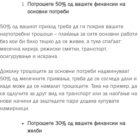
Потрошете 50% од вашите финансии на
основни потреби
50% од вашиот приход треба да ги покрие вашите
најпотребни трошоци – плаќања за сите основни работи
без кои би било тешко да се живее, а тука спаѓаат:
месечна кирија, режиски сметки, транспорт,
осигурување и исхрана.
Доколку трошоците за основни потреби надминуваат
50% од месечните примања, треба да се согледа дали и
каде може да се намалат трошоците. Така на пример, да
се одлучите за друг вид на транспорт или за наоѓање на
нови начини да заштедите пари додека купувате
намирници.
Потрошете 30% од вашите финансии на
желби