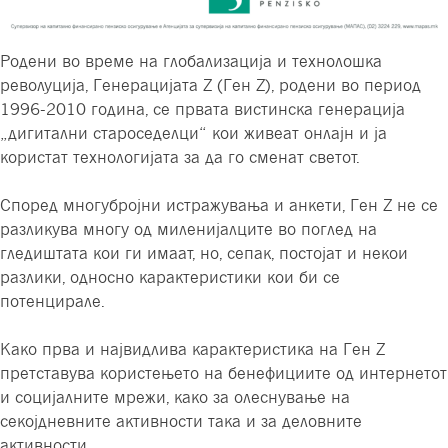
Родени во време на глобализација и технолошка
револуција, Генерацијата Z (Ген Z), родени во период
1996-2010 година, се првата вистинска генерација
„дигитални староседелци“ кои живеат онлајн и ја
користат технологијата за да го сменат светот.
Според многубројни истражувања и анкети, Ген Z не се
разликува многу од миленијалците во поглед на
гледиштата кои ги имаат, но, сепак, постојат и некои
разлики, односно карактеристики кои би се
потенцирале.
Како прва и највидлива карактеристика на Ген Z
претставува користењето на бенефициите од интернетот
и социјалните мрежи, како за олеснување на
секојдневните активности така и за деловните
активности.