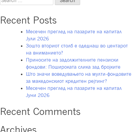
Z
for:
–
Recent Posts
нова
генерација
Месечен преглед на пазарите на капитал
на
Јули 2026
пазарот
Зошто вториот столб е одеднаш во центарот
на
на вниманието?
труд
Приносите на задолжителните пензиски
фондови: Пошироката слика зад бројките
Што значи воведувањето на мулти-фондовите
за македонскиот кредитен рејтинг?
Месечен преглед на пазарите на капитал
Јуни 2026
Recent Comments
Archives