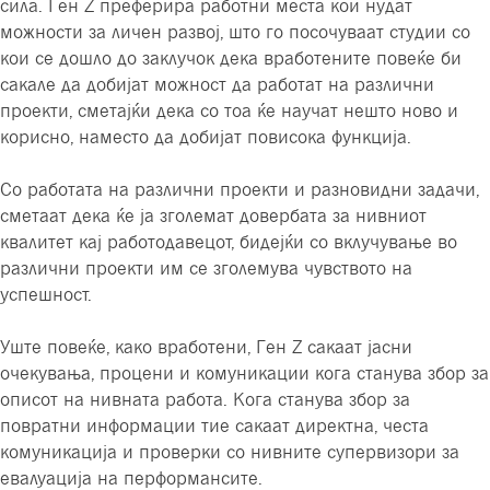
сила. Ген Z преферира работни места кои нудат
можности за личен развој, што го посочуваат студии со
кои се дошло до заклучок дека вработените повеќе би
сакале да добијат можност да работат на различни
проекти, сметајќи дека со тоа ќе научат нешто ново и
корисно, наместо да добијат повисока функција.
Со работата на различни проекти и разновидни задачи,
сметаат дека ќе ја зголемат довербата за нивниот
квалитет кај работодавецот, бидејќи со вклучување во
различни проекти им се зголемува чувството на
успешност.
Уште повеќе, како вработени, Ген Z сакаат јасни
очекувања, процени и комуникации кога станува збор за
описот на нивната работа. Кога станува збор за
повратни информации тие сакаат директна, честа
комуникација и проверки со нивните супервизори за
евалуација на перформансите.