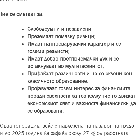
Тие се сметаат за
:
Слободоумни и независни
;
Преземаат помалку ризици
;
Имаат натпреварувачки карактер и се
големи реалисти
;
Имаат добар претприемачки дух и се
истакнуваат во мултитаскингот
;
Прифаќаат различности и не се склони кон
класичното образование
;
Пројавуваат голем интерес за финансиите,
поради свесноста за тоа колку тие го движат
економскиот свет и важноста финансиски да
се образовани
.
Оваа генерација веќе е навлезена на пазарот на трудот
и до 2025 година ќе зафаќа околу 27 % од работната