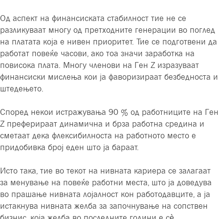
Од аспект на финансиската стабилност тие не се
разликуваат многу од претходните генерации во поглед
на платата која е нивен приоритет. Тие се подготвени да
работат повеќе часови, ако тоа значи заработка на
повисока плата. Многу членови на Ген Z изразуваат
финансиски мислења кои ја фаворизираат безбедноста и
штедењето.
Според некои истражувања 90 % од работниците на Ген
Z преферираат динамична и брза работна средина и
сметаат дека флексибилноста на работното место е
придобивка број еден што ја бараат.
Исто така, тие во текот на нивната кариера се залагаат
за менување на повеќе работни места, што ја доведува
во прашање нивната лојалност кон работодавците, а ја
истакнува нивната желба за започнување на сопствен
бизнис, која желба во последните години е сè