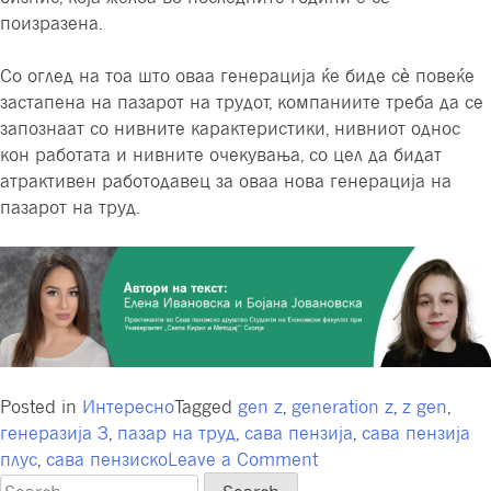
поизразена.
Со оглед на тоа што оваа генерација ќе биде сѐ повеќе
застапена на пазарот на трудот, компаниите треба да се
запознаат со нивните карактеристики, нивниот однос
кон работата и нивните очекувања, со цел да бидат
атрактивен работодавец за оваа нова генерација на
пазарот на труд.
Posted in
Интересно
Tagged
gen z
,
generation z
,
z gen
,
генеразија З
,
пазар на труд
,
сава пензија
,
сава пензија
on
плус
,
сава пензиско
Leave a Comment
Генерација
Search