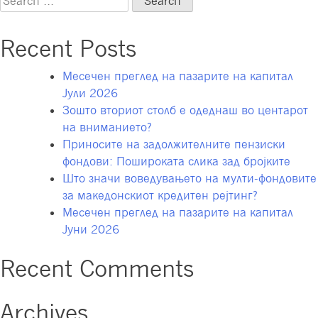
Z
for:
–
Recent Posts
нова
генерација
Месечен преглед на пазарите на капитал
на
Јули 2026
пазарот
Зошто вториот столб е одеднаш во центарот
на
на вниманието?
труд
Приносите на задолжителните пензиски
фондови: Пошироката слика зад бројките
Што значи воведувањето на мулти-фондовите
за македонскиот кредитен рејтинг?
Месечен преглед на пазарите на капитал
Јуни 2026
Recent Comments
Archives