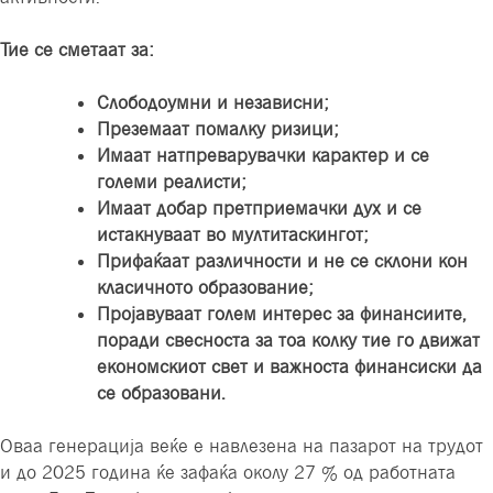
Тие се сметаат за
:
Слободоумни и независни
;
Преземаат помалку ризици
;
Имаат натпреварувачки карактер и се
големи реалисти
;
Имаат добар претприемачки дух и се
истакнуваат во мултитаскингот
;
Прифаќаат различности и не се склони кон
класичното образование
;
Пројавуваат голем интерес за финансиите,
поради свесноста за тоа колку тие го движат
економскиот свет и важноста финансиски да
се образовани
.
Оваа генерација веќе е навлезена на пазарот на трудот
и до 2025 година ќе зафаќа околу 27 % од работната