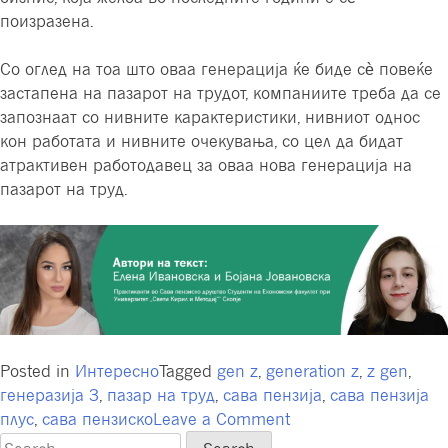
поизразена.
Со оглед на тоа што оваа генерација ќе биде сѐ повеќе
застапена на пазарот на трудот, компаниите треба да се
запознаат со нивните карактеристики, нивниот однос
кон работата и нивните очекувања, со цел да бидат
атрактивен работодавец за оваа нова генерација на
пазарот на труд.
Posted in
Интересно
Tagged
gen z
,
generation z
,
z gen
,
генеразија З
,
пазар на труд
,
сава пензија
,
сава пензија
on
плус
,
сава пензиско
Leave a Comment
Генерација
Search