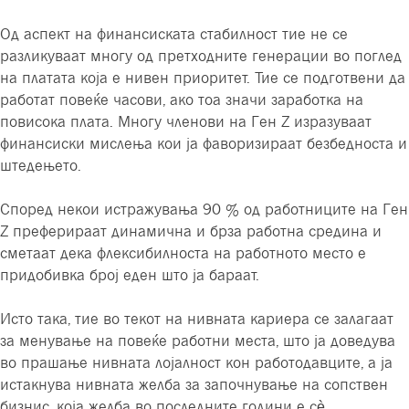
Од аспект на финансиската стабилност тие не се
разликуваат многу од претходните генерации во поглед
на платата која е нивен приоритет. Тие се подготвени да
работат повеќе часови, ако тоа значи заработка на
повисока плата. Многу членови на Ген Z изразуваат
финансиски мислења кои ја фаворизираат безбедноста и
штедењето.
Според некои истражувања 90 % од работниците на Ген
Z преферираат динамична и брза работна средина и
сметаат дека флексибилноста на работното место е
придобивка број еден што ја бараат.
Исто така, тие во текот на нивната кариера се залагаат
за менување на повеќе работни места, што ја доведува
во прашање нивната лојалност кон работодавците, а ја
истакнува нивната желба за започнување на сопствен
бизнис, која желба во последните години е сè