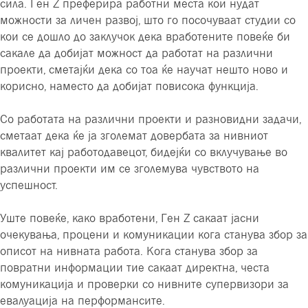
сила. Ген Z преферира работни места кои нудат
можности за личен развој, што го посочуваат студии со
кои се дошло до заклучок дека вработените повеќе би
сакале да добијат можност да работат на различни
проекти, сметајќи дека со тоа ќе научат нешто ново и
корисно, наместо да добијат повисока функција.
Со работата на различни проекти и разновидни задачи,
сметаат дека ќе ја зголемат довербата за нивниот
квалитет кај работодавецот, бидејќи со вклучување во
различни проекти им се зголемува чувството на
успешност.
Уште повеќе, како вработени, Ген Z сакаат јасни
очекувања, процени и комуникации кога станува збор за
описот на нивната работа. Кога станува збор за
повратни информации тие сакаат директна, честа
комуникација и проверки со нивните супервизори за
евалуација на перформансите.