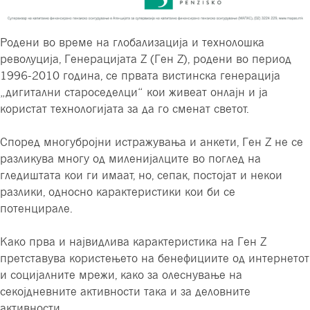
Родени во време на глобализација и технолошка
револуција, Генерацијата Z (Ген Z), родени во период
1996-2010 година, се првата вистинска генерација
„дигитални староседелци“ кои живеат онлајн и ја
користат технологијата за да го сменат светот.
Според многубројни истражувања и анкети, Ген Z не се
разликува многу од миленијалците во поглед на
гледиштата кои ги имаат, но, сепак, постојат и некои
разлики, односно карактеристики кои би се
потенцирале.
Како прва и највидлива карактеристика на Ген Z
претставува користењето на бенефициите од интернетот
и социјалните мрежи, како за олеснување на
секојдневните активности така и за деловните
активности.