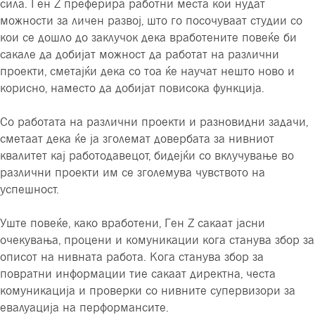
сила. Ген Z преферира работни места кои нудат
можности за личен развој, што го посочуваат студии со
кои се дошло до заклучок дека вработените повеќе би
сакале да добијат можност да работат на различни
проекти, сметајќи дека со тоа ќе научат нешто ново и
корисно, наместо да добијат повисока функција.
Со работата на различни проекти и разновидни задачи,
сметаат дека ќе ја зголемат довербата за нивниот
квалитет кај работодавецот, бидејќи со вклучување во
различни проекти им се зголемува чувството на
успешност.
Уште повеќе, како вработени, Ген Z сакаат јасни
очекувања, процени и комуникации кога станува збор за
описот на нивната работа. Кога станува збор за
повратни информации тие сакаат директна, честа
комуникација и проверки со нивните супервизори за
евалуација на перформансите.