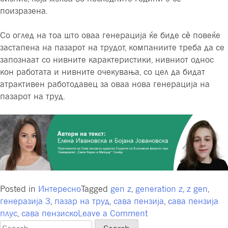
поизразена.
Со оглед на тоа што оваа генерација ќе биде сѐ повеќе
застапена на пазарот на трудот, компаниите треба да се
запознаат со нивните карактеристики, нивниот однос
кон работата и нивните очекувања, со цел да бидат
атрактивен работодавец за оваа нова генерација на
пазарот на труд.
Posted in
Интересно
Tagged
gen z
,
generation z
,
z gen
,
генеразија З
,
пазар на труд
,
сава пензија
,
сава пензија
on
плус
,
сава пензиско
Leave a Comment
Генерација
Search