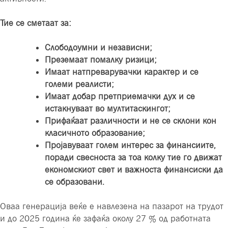
Тие се сметаат за
:
Слободоумни и независни
;
Преземаат помалку ризици
;
Имаат натпреварувачки карактер и се
големи реалисти
;
Имаат добар претприемачки дух и се
истакнуваат во мултитаскингот
;
Прифаќаат различности и не се склони кон
класичното образование
;
Пројавуваат голем интерес за финансиите,
поради свесноста за тоа колку тие го движат
економскиот свет и важноста финансиски да
се образовани
.
Оваа генерација веќе е навлезена на пазарот на трудот
и до 2025 година ќе зафаќа околу 27 % од работната