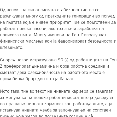
Од аспект на финансиската стабилност тие не се
разликуваат многу од претходните генерации во поглед
на платата која е нивен приоритет. Тие се подготвени да
работат повеќе часови, ако тоа значи заработка на
повисока плата. Многу членови на Ген Z изразуваат
финансиски мислења кои ја фаворизираат безбедноста и
штедењето.
Според некои истражувања 90 % од работниците на Ген
Z преферираат динамична и брза работна средина и
сметаат дека флексибилноста на работното место е
придобивка број еден што ја бараат.
Исто така, тие во текот на нивната кариера се залагаат
за менување на повеќе работни места, што ја доведува
во прашање нивната лојалност кон работодавците, а ја
истакнува нивната желба за започнување на сопствен
бизнис, која желба во последните години е сè