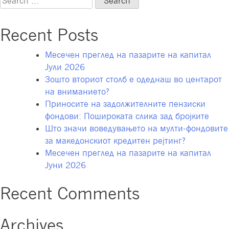
Z
for:
–
Recent Posts
нова
генерација
Месечен преглед на пазарите на капитал
на
Јули 2026
пазарот
Зошто вториот столб е одеднаш во центарот
на
на вниманието?
труд
Приносите на задолжителните пензиски
фондови: Пошироката слика зад бројките
Што значи воведувањето на мулти-фондовите
за македонскиот кредитен рејтинг?
Месечен преглед на пазарите на капитал
Јуни 2026
Recent Comments
Archives