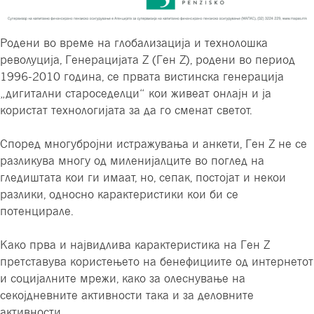
Родени во време на глобализација и технолошка
револуција, Генерацијата Z (Ген Z), родени во период
1996-2010 година, се првата вистинска генерација
„дигитални староседелци“ кои живеат онлајн и ја
користат технологијата за да го сменат светот.
Според многубројни истражувања и анкети, Ген Z не се
разликува многу од миленијалците во поглед на
гледиштата кои ги имаат, но, сепак, постојат и некои
разлики, односно карактеристики кои би се
потенцирале.
Како прва и највидлива карактеристика на Ген Z
претставува користењето на бенефициите од интернетот
и социјалните мрежи, како за олеснување на
секојдневните активности така и за деловните
активности.